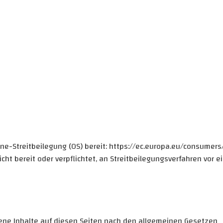
ine-Streitbeilegung (OS) bereit: https://ec.europa.eu/consumers
ht bereit oder verpflichtet, an Streitbeilegungsverfahren vor e
gene Inhalte auf diesen Seiten nach den allgemeinen Gesetzen