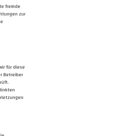
rte fremde
chtungen zur
ne
ir für diese
r Betreiber
üft.
linkten
erletzungen
ie