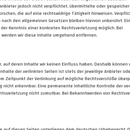
anbieter jedoch nicht verpflichtet, übermittelte oder gespeiche
chen, die auf eine rechtswidrige Tätigkeit hinweisen. Verpfli
 nach den allgemeinen Gesetzen bleiben hiervon unberührt. Ei
 der Kenntnis einer konkreten Rechtsverletzung möglich. Bei
werden wir diese Inhalte umgehend entfernen.
, auf deren Inhalte wir keinen Einfluss haben. Deshalb können w
alte der verlinkten Seiten ist stets der jeweilige Anbieter ode
zum Zeitpunkt der Verlinkung auf mögliche Rechtsverstöße überpr
 nicht erkennbar. Eine permanente inhaltliche Kontrolle der ver
chtsverletzung nicht zumutbar. Bei Bekanntwerden von Rechtsv
rke auf diesen Seiten unterliegen dem deutschen Urheberrecht. D