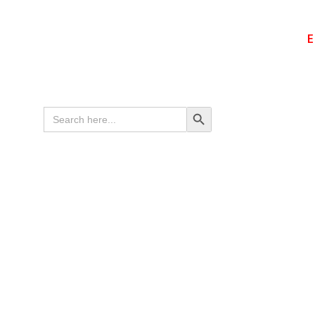
E
Search
Search Button
for: