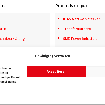
inks
Produktgruppen
RJ45 Netzwerkstecker
ssum
Transformatoren
chutzerklärung
SMD Power Inductors
ftsbedingungen
Steckverbinder
Einwilligung verwalten
efreiheitserklärung
High End Leuchtmittel
t
ookies, um
Akzeptieren
diesen
deutige IDs auf
zurückziehst,