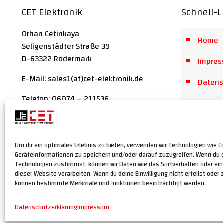
CET Elektronik
Schnell-L
Orhan Cetinkaya
Home
Seligenstädter Straße 39
D-63322 Rödermark
Impre
E-Mail: sales1(at)cet-elektronik.de
Datens
Telefon: 06074 – 211536
Geschä
Telefax: 06074 – 211535
Mobil: 0178 – 2087457
Barrier
Kontak
Um dir ein optimales Erlebnis zu bieten, verwenden wir Technologien wie C
Geräteinformationen zu speichern und/oder darauf zuzugreifen. Wenn du 
Technologien zustimmst, können wir Daten wie das Surfverhalten oder ein
dieser Website verarbeiten. Wenn du deine Einwilligung nicht erteilst oder 
können bestimmte Merkmale und Funktionen beeinträchtigt werden.
© CET-ELEKTRONIK 2026
Webdesign:
Freie Grafik Frankfurt
Datenschutzerklärung
Impressum