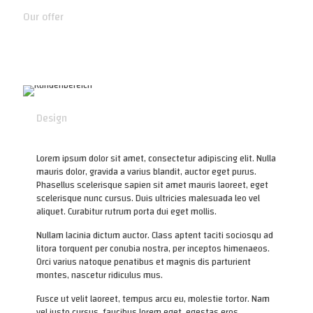
Our offer
Design
Lorem ipsum dolor sit amet, consectetur adipiscing elit. Nulla
mauris dolor, gravida a varius blandit, auctor eget purus.
Phasellus scelerisque sapien sit amet mauris laoreet, eget
scelerisque nunc cursus. Duis ultricies malesuada leo vel
aliquet. Curabitur rutrum porta dui eget mollis.
Nullam lacinia dictum auctor. Class aptent taciti sociosqu ad
litora torquent per conubia nostra, per inceptos himenaeos.
Orci varius natoque penatibus et magnis dis parturient
montes, nascetur ridiculus mus.
Fusce ut velit laoreet, tempus arcu eu, molestie tortor. Nam
vel justo cursus, faucibus lorem eget, egestas eros.