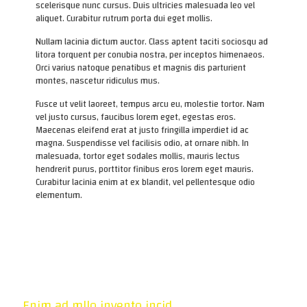
scelerisque nunc cursus. Duis ultricies malesuada leo vel
aliquet. Curabitur rutrum porta dui eget mollis.
Nullam lacinia dictum auctor. Class aptent taciti sociosqu ad
litora torquent per conubia nostra, per inceptos himenaeos.
Orci varius natoque penatibus et magnis dis parturient
montes, nascetur ridiculus mus.
Fusce ut velit laoreet, tempus arcu eu, molestie tortor. Nam
vel justo cursus, faucibus lorem eget, egestas eros.
Maecenas eleifend erat at justo fringilla imperdiet id ac
magna. Suspendisse vel facilisis odio, at ornare nibh. In
malesuada, tortor eget sodales mollis, mauris lectus
hendrerit purus, porttitor finibus eros lorem eget mauris.
Curabitur lacinia enim at ex blandit, vel pellentesque odio
elementum.
Enim ad mllo invento incid